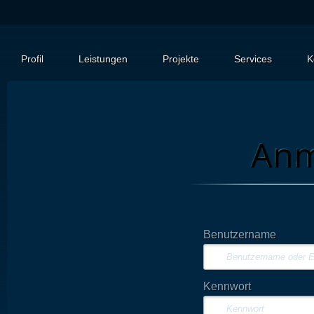
Profil
Leistungen
Projekte
Services
K
Anm
Benutzername
Benutzername
Kennwort
E-Mail